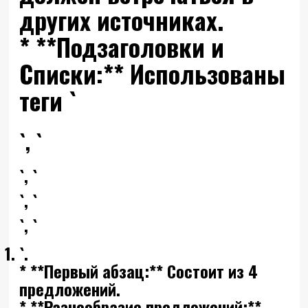
других источниках.
* **Подзаголовки и
Списки:** Использованы
теги `
`, `
`, `
`, `
`, `
`.
* **Первый абзац:** Состоит из 4
предложений.
* **Разнообразие предложений:**