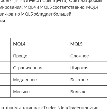
der 4 (MT4) и MetaTrader 5 (MT5). Обе платформы
мирования: MQL4 и MQL5 соответственно. MQL4
овичков, но MQL5 обладает большей
ия.
MQL4
MQL5
Проще
Сложнее
Ограниченная
Широкая
Медленнее
Быстрее
Меньше
Больше
тформы, такие как cTrader, NinjaTrader и другие.