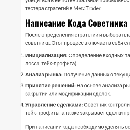
убедиться в ее потенциальной прибыльнос
тестера стратегий в MetaTrader.
Написание Кода Советника
После определения стратегии и выбора пл
советника. Этот процесс включает в себя 
Инициализация:
Определение входных пар
лосса, тейк-профита).
Анализ рынка:
Получение данных о текущи
Принятие решений:
На основе анализа ры
закрытии или модификации сделок.
Управление сделками:
Советник контролир
тейк-профиты, а также закрывает сделки п
При написании кода необходимо уделять о