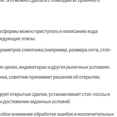
ти. Это можно сделать с помощью встроенного
атформы можно приступать к написанию кода
следующие этапы:
аметров советника (например, размера лота, стоп-
х ценах, индикаторах и других рыночных условиях.
нка, советник принимает решение об открытии,
ует открытые сделки, устанавливает стоп-лоссы и
ри достижении заданных условий.
собое внимание обработке ошибок и исключительных