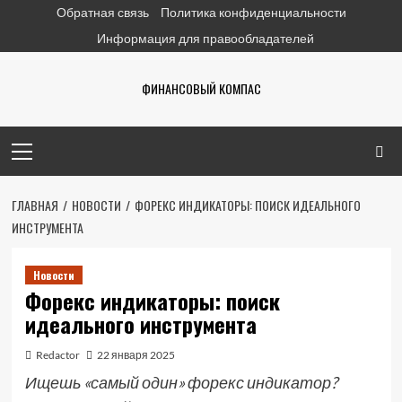
Перейти
Обратная связь
Политика конфиденциальности
к
Информация для правообладателей
содержимому
ФИНАНСОВЫЙ КОМПАС
Основное
меню
ГЛАВНАЯ
НОВОСТИ
ФОРЕКС ИНДИКАТОРЫ: ПОИСК ИДЕАЛЬНОГО
ИНСТРУМЕНТА
Новости
Форекс индикаторы: поиск
идеального инструмента
Redactor
22 января 2025
Ищешь «самый один» форекс индикатор?