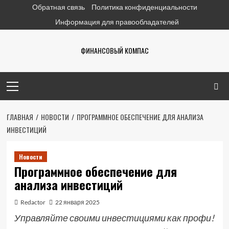
Перейти
Обратная связь
Политика конфиденциальности
к
Информация для правообладателей
содержимому
ФИНАНСОВЫЙ КОМПАС
Основное
меню
ГЛАВНАЯ
НОВОСТИ
ПРОГРАММНОЕ ОБЕСПЕЧЕНИЕ ДЛЯ АНАЛИЗА
ИНВЕСТИЦИЙ
Новости
Программное обеспечение для
анализа инвестиций
Redactor
22 января 2025
Управляйте своими инвестициями как профи!